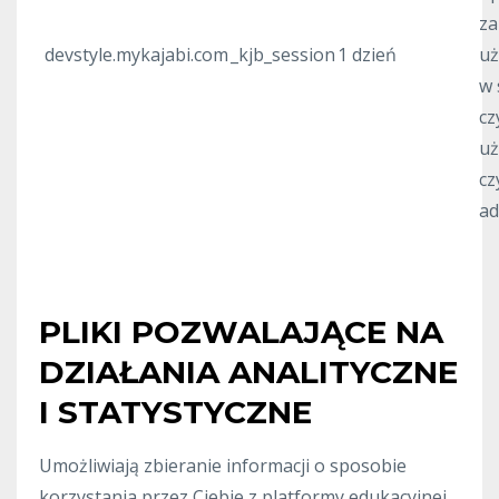
za
devstyle.mykajabi.com
_kjb_session
1 dzień
uż
w 
cz
uż
cz
ad
PLIKI POZWALAJĄCE NA
DZIAŁANIA ANALITYCZNE
I STATYSTYCZNE
Umożliwiają zbieranie informacji o sposobie
korzystania przez Ciebie z platformy edukacyjnej,