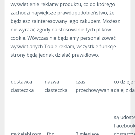
wyświetlenie reklamy produktu, co do którego
zachodzi największe prawdopodobieństwo, że
będziesz zainteresowany jego zakupem. Możesz
nie wyrazić zgody na stosowanie tych plików
cookie. Wówczas nie będziemy personalizować
wyświetlanych Tobie reklam, wszystkie funkcje
strony będą jednak działać prawidłowo.
dostawca
nazwa
czas
co dzieje 
ciasteczka
ciasteczka
przechowywania
dalej z d
są udost
Facebook
mykajabi.com
_fbp
3 miesiące
dostarcz