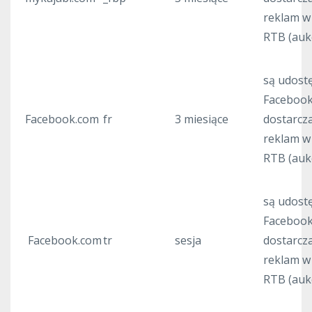
reklam w 
RTB (auk
są udost
Facebook
Facebook.com
fr
3 miesiące
dostarcz
reklam w 
RTB (auk
są udost
Facebook
Facebook.com
tr
sesja
dostarcz
reklam w 
RTB (auk