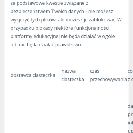
za podstawowe kwestie związane z
bezpieczeństwem Twoich danych - nie możesz
wyłączyć tych plików, ale możesz je zablokować. W
przypadku blokady niektóre funkcjonalności
platformy edukacyjnej nie będą działać w ogóle
lub nie będą działać prawidłowo:
nazwa
czas
co
dostawca ciasteczka
ciasteczka
przechowywania
z 
da
p
in
up