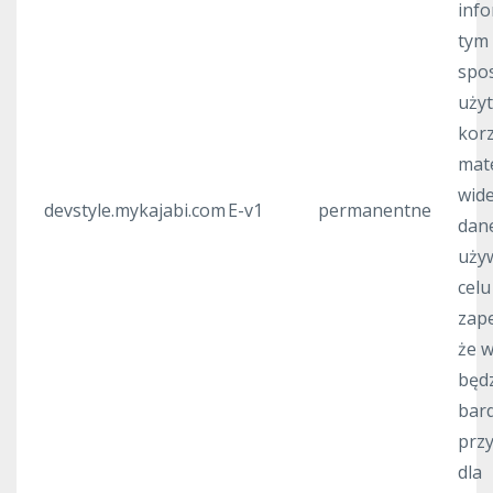
info
tym 
spo
uży
korz
mat
wide
devstyle.mykajabi.com
E-v1
permanentne
dan
uży
celu
zap
że 
będ
bard
prz
dla